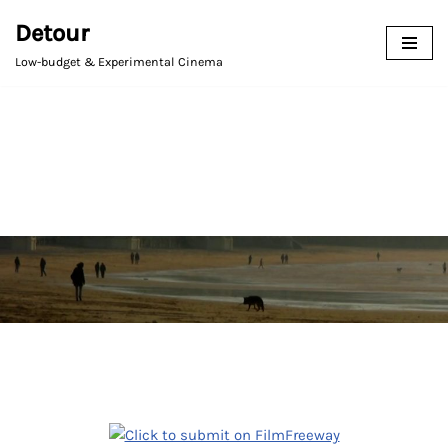
Detour
Avançar
Low-budget & Experimental Cinema
para
o
conteúdo